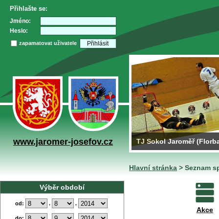
Přihlašte se:
Jméno:
Heslo:
zapamatovat uživatele
www.jaromer-josefov.cz
TJ Sokol Jaroměř (Florba
Hlavní stránka
>
Seznam sp
Výběr období
od:
.
.
Akce
do:
.
.