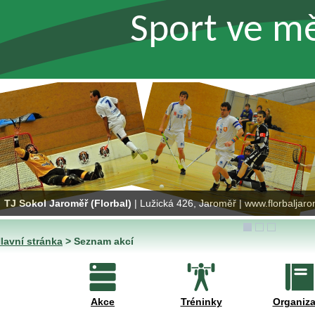
Sport ve m
TJ Sokol Jaroměř (Florbal)
| Lužická 426, Jaroměř | www.florbaljaro
lavní stránka
>
Seznam akcí
Akce
Tréninky
Organiz