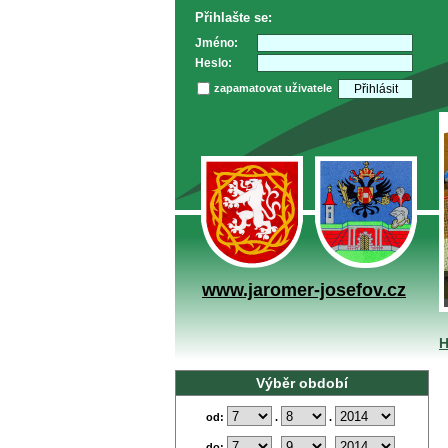
Přihlašte se:
Jméno:
Heslo:
zapamatovat uživatele
www.jaromer-josefov.cz
H
Výběr období
od:
.
.
do:
.
.