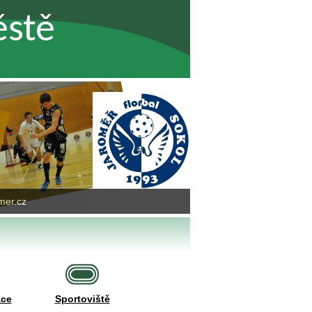
ěstě
mer.cz
ace
Sportoviště