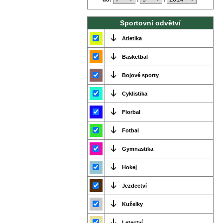
Sportovní odvětví
Atletika
Basketbal
Bojové sporty
Cyklistika
Florbal
Fotbal
Gymnastika
Hokej
Jezdectví
Kuželky
Letectví